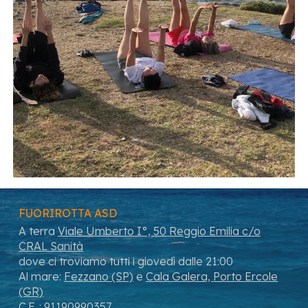
FUORIROTTA ASD
A terra
Viale Umberto I°, 50
Reggio E
milia
c/o
CRAL
S
anità
dove ci
troviamo t
utti i giovedì dalle 21:00
Al mare:
Fezzano (SP)
e
Cala Galera, Porto Ercole
(GR)
C.F. : 91190990357