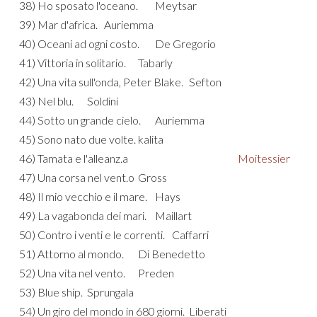
38) Ho sposato l'oceano.
Meytsar
39) Mar d'africa.
Auriemma
40) Oceani ad ogni costo.
De Gregorio
41) Vittoria in solitario.
Tabarly
42) Una vita sull'onda, Peter Blake.
Sefton
43) Nel blu.
Soldini
44) Sotto un grande cielo.
Auriemma
45) Sono nato due volte.
kalita
46) Tamata e l'alleanz.a
Moitessier
47) Una corsa nel vent.o
Gross
48) Il mio vecchio e il mare.
Hays
49) La vagabonda dei mari.
Maillart
50) Contro i venti e le correnti.
Caffarri
51) Attorno al mondo.
Di Benedetto
52) Una vita nel vento.
Preden
53) Blue ship.
Sprungala
54) Un giro del mondo in 680 giorni.
Liberati