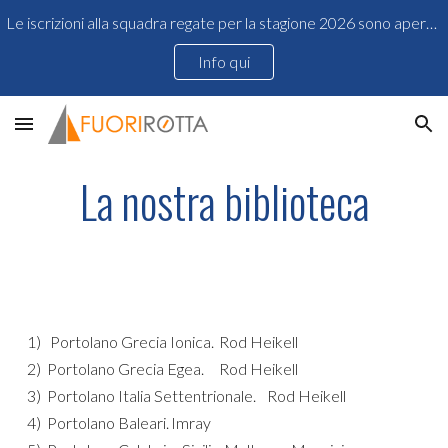
Le iscrizioni alla squadra regate per la stagione 2026 sono aperte!
Skip to main content
Skip to navigation
Info qui
La nostra
b
iblioteca
1)
Portolano
Grecia Ionica
.
Rod Heikell
2) Portolano
Grecia Egea
.
Rod Heikell
3) Portolano
Italia Settentrionale
.
Rod Heikell
4) Portolano
Balear
i.
Imray