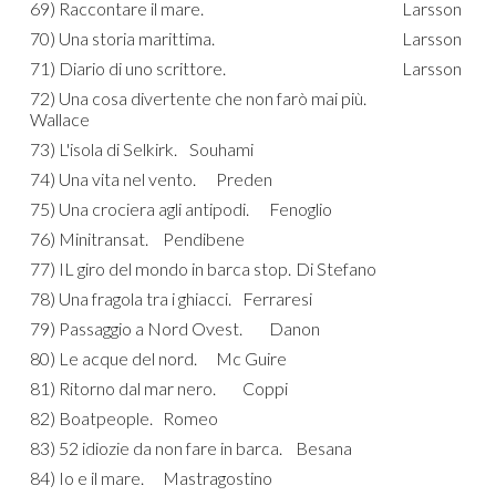
69) Raccontare il mare.
Larsson
70) Una storia marittima.
Larsson
71) Diario di uno scrittore.
Larsson
72) Una cosa divertente che non farò mai più.
Wallace
73) L'isola di Selkirk.
Souhami
74) Una vita nel vento.
Preden
75) Una crociera agli antipodi.
Fenoglio
76) Minitransat.
Pendibene
77) IL giro del mondo in barca stop.
Di Stefano
78) Una fragola tra i ghiacci.
Ferraresi
79) Passaggio a Nord Ovest.
Danon
80) Le acque del nord.
Mc Guire
81) Ritorno dal mar nero.
Coppi
82) Boatpeople.
Romeo
83) 52 idiozie da non fare in barca.
Besana
84) Io e il mare.
Mastragostino