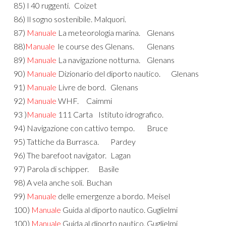
85) I 40 ruggenti.
Coizet
86) Il sogno sostenibile. Malquori.
87)
Manuale
La meteorologia marina.
Glenans
88)
Manuale
le course des Glenans.
Glenans
89)
Manuale
La navigazione notturna.
Glenans
90)
Manuale
Dizionario del diporto nautico.
Glenans
91)
Manuale
Livre de bord.
Glenans
92)
Manuale
WHF.
Caimmi
93 )
Manuale
111 Carta
Istituto idrografico.
94) Navigazione con cattivo tempo.
Bruce
95) Tattiche da Burrasca.
Pardey
96) The barefoot navigator.
Lagan
97) Parola di schipper.
Basile
98) A vela anche soli.
Buchan
99)
Manuale
delle emergenze a bordo.
Meisel
100)
Manuale
Guida al diporto nautico.
Guglielmi
100)
Manuale
Guida al diporto nautico.
Guglielmi