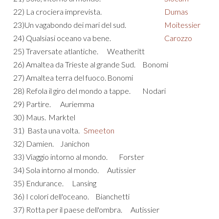
22) La crociera imprevista.
Dumas
23)Un vagabondo dei mari del sud.
Moitessier
24) Qualsiasi oceano va bene.
Carozzo
25) Traversate atlantiche.
Weatheritt
26) Amaltea da Trieste al grande Sud.
Bonomi
27) Amaltea terra del fuoco.
Bonomi
28) Refola il giro del mondo a tappe.
Nodari
29) Partire.
Auriemma
30) Maus.
Marktel
31) Basta una volta.
Smeeton
32) Damien.
Janichon
33) Viaggio intorno al mondo.
Forster
34) Sola intorno al mondo.
Autissier
35) Endurance.
Lansing
36) I colori dell'oceano.
Bianchetti
37) Rotta per il paese dell'ombra.
Autissier