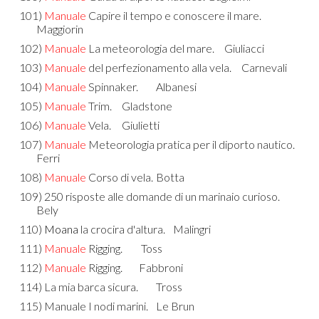
101)
Manuale
Capire il tempo e conoscere il mare.
Maggiorin
102)
Manuale
La meteorologia del mare.
Giuliacci
103)
Manuale
del perfezionamento alla vela.
Carnevali
104)
Manuale
Spinnaker.
Albanesi
105)
Manuale
Trim.
Gladstone
106)
Manuale
Vela.
Giulietti
107)
Manuale
Meteorologia pratica per il diporto nautico.
Ferri
108)
Manuale
Corso di vela.
Botta
109) 250 risposte alle domande di un marinaio curioso.
Bely
110)
Moana
la crocira d'altura.
Malingri
111)
Manuale
Rigging.
Toss
112)
Manuale
Rigging.
Fabbroni
114) La mia barca sicura.
Tross
115) Manuale I nodi marini.
Le Brun