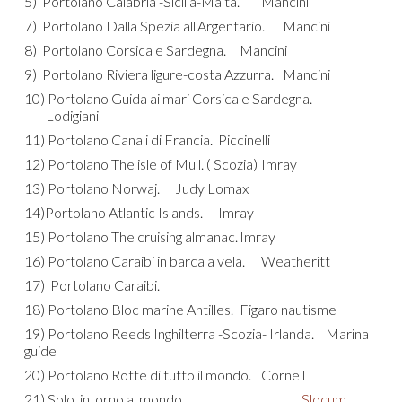
5) Portolano
Calabria -Sicilia-Malta
.
Mancini
7) Portolano
Dalla Spezia all'Argentario
.
Mancini
8) Portolano
Corsica e Sardegna
.
Mancini
9) Portolano
Riviera ligure-costa Azzurra
.
Mancini
10) Portolano
Guida ai mari Corsica e Sardegna
.
Lodigiani
11) Portolano
Canali di Francia
.
Piccinelli
12) Portolano
The isle of Mull
. ( Scozia)
Imray
13) Portolano
Norwaj.
Judy Lomax
14)Portolano
Atlantic Islands
.
Imray
15) Portolano
The cruising almanac
.
Imray
16) Portolano
Caraibi in barca a vela
.
Weatheritt
17) Portolano
Caraibi
.
18) Portolano
Bloc marine Antilles
.
Figaro nautisme
19) Portolano
Reeds Inghilterra -Scozia- Irlanda
.
Marina
guide
20) Portolano
Rotte di tutto il mondo
.
Cornell
21) Solo, intorno al mondo.
Slocum