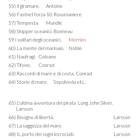
55) Il giramare.
Antoine
56) Fastnet forza 10.
Rousmaniere
57) Tempesta.
Mundle
58) Skipper oceanici.
Bonneau
59 I solitari degli oceanici.
Merrien
60) La mente del marinaio.
Noble
61) Naufragi.
Coloane
62) Tifone.
Conrad
63) Racconti di mare e di costa.
Conrad
64) Storie di mare.
Sepulveda etc..
65) L'ultima avventura del pirata Long John Silver.
Larsson
66) Bisogno di libertà.
Larsson
67) La saggezza del mare.
Larsson
68) IL porto dei sogni incrociati.
Larsson