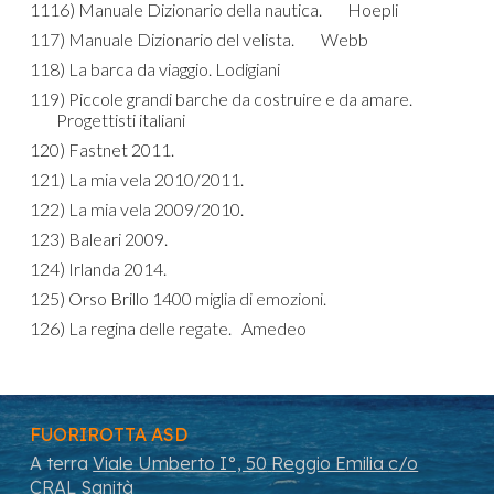
1116) Manuale Dizionario della nautica.
Hoepli
117) Manuale Dizionario del velista.
Webb
118) La barca da viaggio.
Lodigiani
119) Piccole grandi barche da costruire e da amare.
Progettisti italiani
120) Fastnet 2011.
121) La mia vela 2010/2011.
122) La mia vela 2009/2010.
123) Baleari 2009.
124) Irlanda 2014.
125) Orso Brillo 1400 miglia di emozioni.
126) La regina delle regate.
Amedeo
FUORIROTTA ASD
A terra
Viale Umberto I°, 50
Reggio E
milia
c/o
CRAL
S
anità